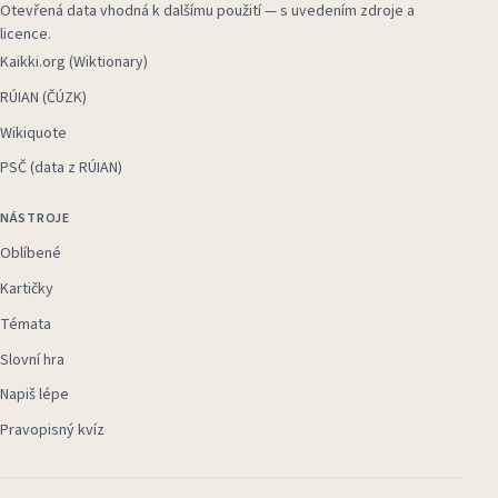
Otevřená data vhodná k dalšímu použití — s uvedením zdroje a
licence.
Kaikki.org (Wiktionary)
RÚIAN (ČÚZK)
Wikiquote
PSČ (data z RÚIAN)
NÁSTROJE
Oblíbené
Kartičky
Témata
Slovní hra
Napiš lépe
Pravopisný kvíz