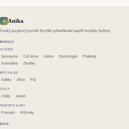
Anika
A
Český jazykový portál
.
Rychlé vyhledávání napříč moduly češtiny.
MODULY
SLOVNÍK
Synonyma
Cizí slova
Latina
Etymologie
Překlady
Gramatika
Zkratky
MÍSTA & ČAS
Svátky
Obce
PSČ
TEXTY
Citáty
Autoři
PRAVOPIS & HRY
Pravopis
Křížovky
DATA