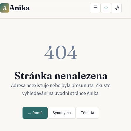
Anika
☰
☆
🌙
A
404
Stránka nenalezena
Adresa neexistuje nebo byla přesunuta. Zkuste
vyhledávání na úvodní stránce
Anika
.
← Domů
Synonyma
Témata