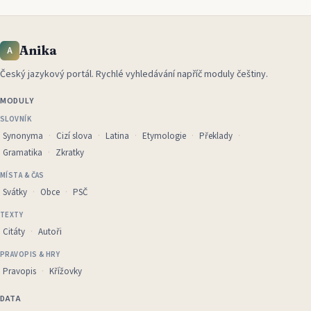
Anika
A
Český jazykový portál
.
Rychlé vyhledávání napříč moduly češtiny.
MODULY
SLOVNÍK
Synonyma
Cizí slova
Latina
Etymologie
Překlady
Gramatika
Zkratky
MÍSTA & ČAS
Svátky
Obce
PSČ
TEXTY
Citáty
Autoři
PRAVOPIS & HRY
Pravopis
Křížovky
DATA