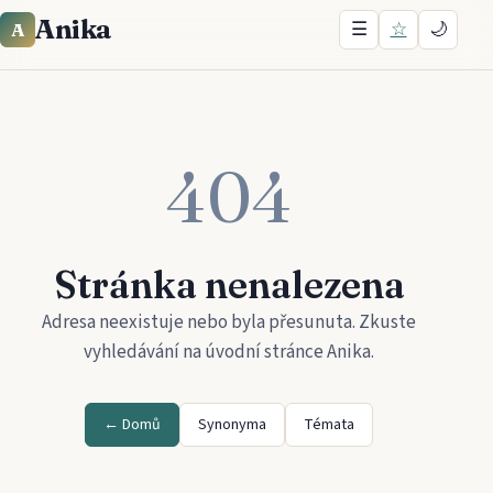
Anika
☰
☆
🌙
A
404
Stránka nenalezena
Adresa neexistuje nebo byla přesunuta. Zkuste
vyhledávání na úvodní stránce
Anika
.
← Domů
Synonyma
Témata