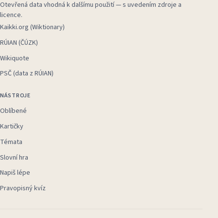
Otevřená data vhodná k dalšímu použití — s uvedením zdroje a
licence.
Kaikki.org (Wiktionary)
RÚIAN (ČÚZK)
Wikiquote
PSČ (data z RÚIAN)
NÁSTROJE
Oblíbené
Kartičky
Témata
Slovní hra
Napiš lépe
Pravopisný kvíz