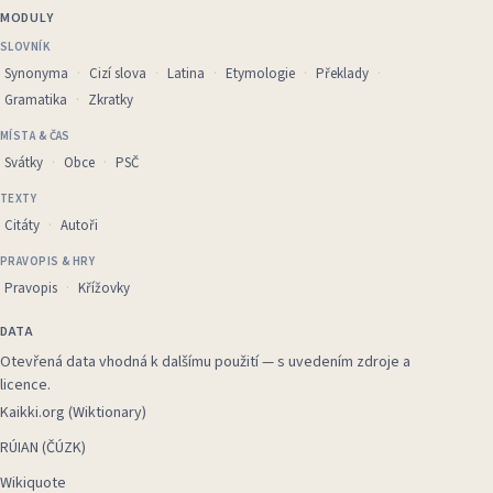
MODULY
SLOVNÍK
Synonyma
Cizí slova
Latina
Etymologie
Překlady
Gramatika
Zkratky
MÍSTA & ČAS
Svátky
Obce
PSČ
TEXTY
Citáty
Autoři
PRAVOPIS & HRY
Pravopis
Křížovky
DATA
Otevřená data vhodná k dalšímu použití — s uvedením zdroje a
licence.
Kaikki.org (Wiktionary)
RÚIAN (ČÚZK)
Wikiquote