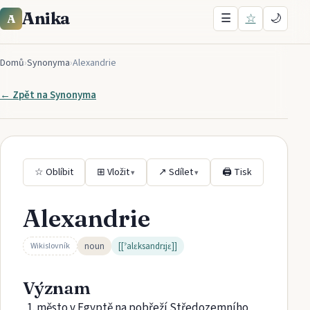
Anika
☰
☆
🌙
A
Domů
›
Synonyma
›
Alexandrie
← Zpět na
Synonyma
☆ Oblíbit
⊞ Vložit
↗ Sdílet
🖨 Tisk
▾
▾
Alexandrie
noun
[[ˀalɛksandrɪjɛ]]
Wikislovník
Význam
město v Egyptě na pobřeží Středozemního