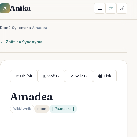
Anika
☰
☆
🌙
A
Domů
›
Synonyma
›
Amadea
← Zpět na
Synonyma
☆ Oblíbit
⊞ Vložit
↗ Sdílet
🖨 Tisk
▾
▾
Amadea
noun
[[ˈʔa.madɛa]]
Wikislovník