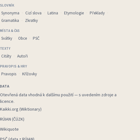
SLOVNÍK
Synonyma
Cizí slova
Latina
Etymologie
Překlady
Gramatika
Zkratky
MÍSTA & ČAS
Svátky
Obce
PSČ
TEXTY
Citáty
Autoři
PRAVOPIS & HRY
Pravopis
Křížovky
DATA
Otevřená data vhodná k dalšímu použití — s uvedením zdroje a
licence.
Kaikki.org (Wiktionary)
RÚIAN (ČÚZK)
Wikiquote
PSČ (data z RÚIAN)