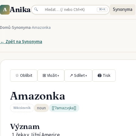
Anika
Synonyma
A
🔍
⌘
+K
Domů
›
Synonyma
›
Amazonka
← Zpět na
Synonyma
☆ Oblíbit
⊞ Vložit
↗ Sdílet
🖨 Tisk
▾
▾
Amazonka
noun
[[ˈʔamazɔŋka]]
Wikislovník
Význam
řeka v Jižní Americe