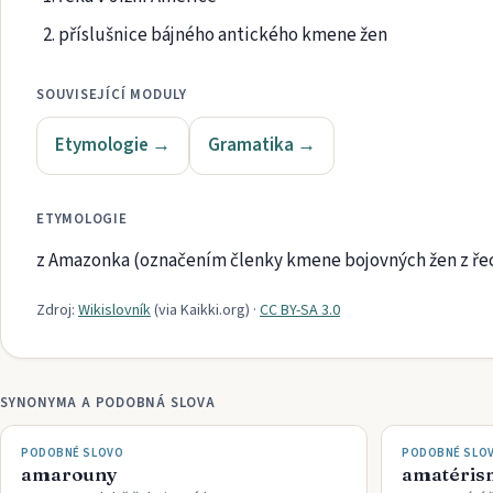
příslušnice bájného antického kmene žen
SOUVISEJÍCÍ MODULY
Etymologie
→
Gramatika
→
ETYMOLOGIE
z Amazonka (označením členky kmene bojovných žen z řec
Zdroj:
Wikislovník
(via
Kaikki.org
)
·
CC BY-SA 3.0
SYNONYMA A PODOBNÁ SLOVA
PODOBNÉ SLOVO
PODOBNÉ SLO
amarouny
amatéris