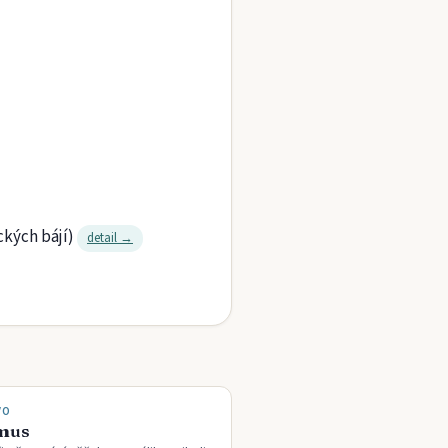
kých bájí)
detail →
VO
mus