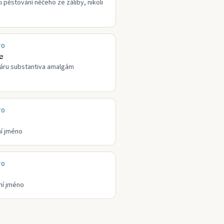
 pěstování něčeho ze záliby, nikoli
VO
e
láru substantiva amalgám
VO
ní jméno
VO
ní jméno