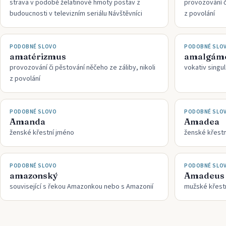
strava v podobě želatinové hmoty postav z
provozování či
budoucnosti v televizním seriálu Návštěvníci
z povolání
PODOBNÉ SLOVO
PODOBNÉ SLO
amatérizmus
amalgám
provozování či pěstování něčeho ze záliby, nikoli
vokativ singu
z povolání
PODOBNÉ SLOVO
PODOBNÉ SLO
Amanda
Amadea
ženské křestní jméno
ženské křest
PODOBNÉ SLOVO
PODOBNÉ SLO
amazonský
Amadeus
související s řekou Amazonkou nebo s Amazonií
mužské křest