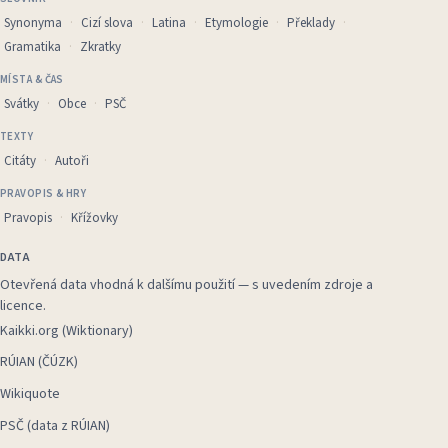
Synonyma
Cizí slova
Latina
Etymologie
Překlady
Gramatika
Zkratky
MÍSTA & ČAS
Svátky
Obce
PSČ
TEXTY
Citáty
Autoři
PRAVOPIS & HRY
Pravopis
Křížovky
DATA
Otevřená data vhodná k dalšímu použití — s uvedením zdroje a
licence.
Kaikki.org (Wiktionary)
RÚIAN (ČÚZK)
Wikiquote
PSČ (data z RÚIAN)