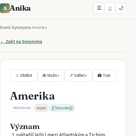
Anika
☰
☆
🌙
A
Domů
›
Synonyma
›
Amerika
← Zpět na
Synonyma
☆ Oblíbit
⊞ Vložit
↗ Sdílet
🖨 Tisk
▾
▾
Amerika
noun
[[ˈʔamɛrɪka]]
Wikislovník
Význam
světadíl ležící mezi Atlantským a Tichým