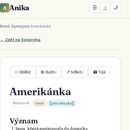
Anika
☰
☆
🌙
A
Domů
›
Synonyma
›
Amerikánka
← Zpět na
Synonyma
☆ Oblíbit
⊞ Vložit
↗ Sdílet
🖨 Tisk
▾
▾
Amerikánka
noun
[[amɛrɪkaːŋka]]
Wikislovník
Význam
žena, která emigrovala do Ameriky