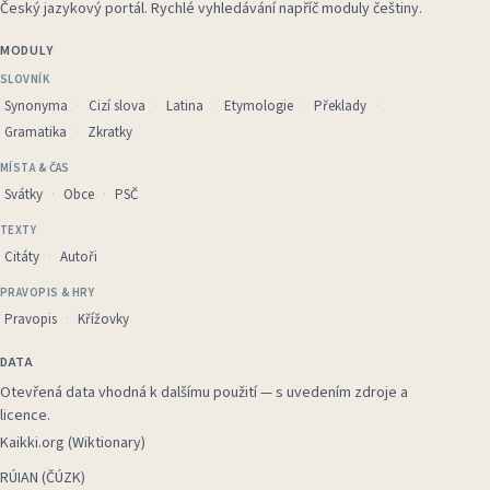
Český jazykový portál
.
Rychlé vyhledávání napříč moduly češtiny.
MODULY
SLOVNÍK
Synonyma
Cizí slova
Latina
Etymologie
Překlady
Gramatika
Zkratky
MÍSTA & ČAS
Svátky
Obce
PSČ
TEXTY
Citáty
Autoři
PRAVOPIS & HRY
Pravopis
Křížovky
DATA
Otevřená data vhodná k dalšímu použití — s uvedením zdroje a
licence.
Kaikki.org (Wiktionary)
RÚIAN (ČÚZK)