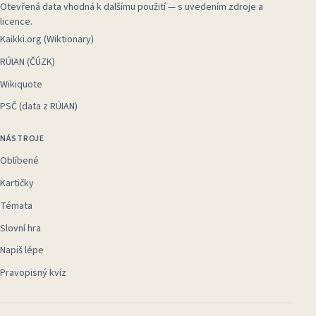
Otevřená data vhodná k dalšímu použití — s uvedením zdroje a
licence.
Kaikki.org (Wiktionary)
RÚIAN (ČÚZK)
Wikiquote
PSČ (data z RÚIAN)
NÁSTROJE
Oblíbené
Kartičky
Témata
Slovní hra
Napiš lépe
Pravopisný kvíz