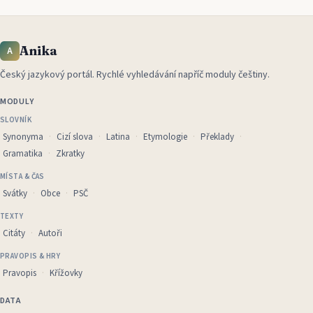
Anika
A
Český jazykový portál
.
Rychlé vyhledávání napříč moduly češtiny.
MODULY
SLOVNÍK
Synonyma
Cizí slova
Latina
Etymologie
Překlady
Gramatika
Zkratky
MÍSTA & ČAS
Svátky
Obce
PSČ
TEXTY
Citáty
Autoři
PRAVOPIS & HRY
Pravopis
Křížovky
DATA