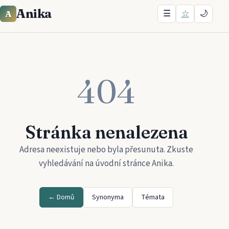
Anika
☰
☆
🌙
A
404
Stránka nenalezena
Adresa neexistuje nebo byla přesunuta. Zkuste
vyhledávání na úvodní stránce
Anika
.
← Domů
Synonyma
Témata