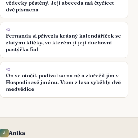
vědecky pěstěný. Její abeceda má čtyřicet
dvě písmena
42
Fernanda si přivezla krásný kalendáříček se
zlatými klíčky, ve kterém jí její duchovní
pastýřka fial
42
On se otočil, podíval se na ně a zlořečil jim v
Hospodinově jménu. Vtom z lesa vyběhly dvě
medvědice
Anika
A