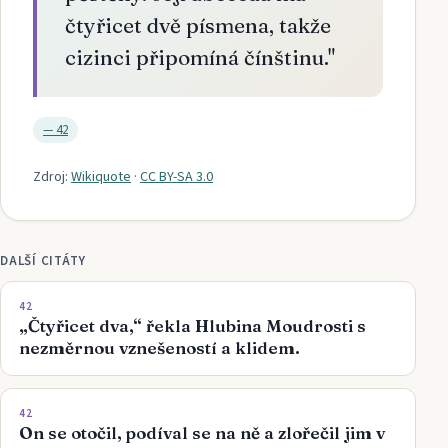
čtyřicet dvě písmena, takže
cizinci připomíná čínštinu.
"
—
42
Zdroj:
Wikiquote
·
CC BY-SA 3.0
DALŠÍ CITÁTY
42
„Čtyřicet dva,“ řekla Hlubina Moudrosti s
nezměrnou vznešeností a klidem.
42
On se otočil, podíval se na ně a zlořečil jim v