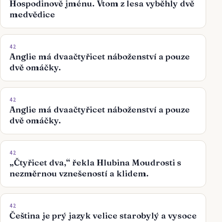
Hospodinově jménu. Vtom z lesa vyběhly dvě
medvědice
42
Anglie má dvaačtyřicet náboženství a pouze
dvě omáčky.
42
Anglie má dvaačtyřicet náboženství a pouze
dvě omáčky.
42
„Čtyřicet dva,“ řekla Hlubina Moudrosti s
nezměrnou vznešeností a klidem.
42
Čeština je prý jazyk velice starobylý a vysoce