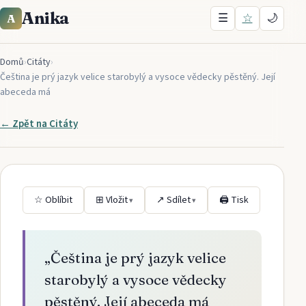
Anika
☰
☆
🌙
A
Domů
›
Citáty
›
Čeština je prý jazyk velice starobylý a vysoce vědecky pěstěný. Její
abeceda má
← Zpět na
Citáty
☆ Oblíbit
⊞ Vložit
↗ Sdílet
🖨 Tisk
▾
▾
„
Čeština je prý jazyk velice
starobylý a vysoce vědecky
pěstěný. Její abeceda má