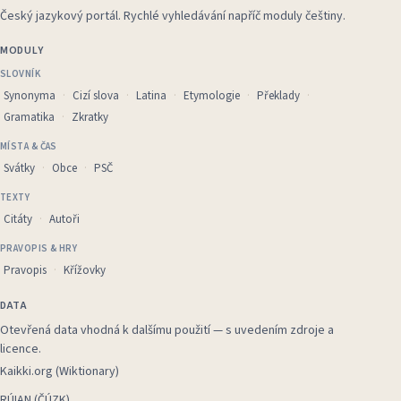
Český jazykový portál
.
Rychlé vyhledávání napříč moduly češtiny.
MODULY
SLOVNÍK
Synonyma
Cizí slova
Latina
Etymologie
Překlady
Gramatika
Zkratky
MÍSTA & ČAS
Svátky
Obce
PSČ
TEXTY
Citáty
Autoři
PRAVOPIS & HRY
Pravopis
Křížovky
DATA
Otevřená data vhodná k dalšímu použití — s uvedením zdroje a
licence.
Kaikki.org (Wiktionary)
RÚIAN (ČÚZK)