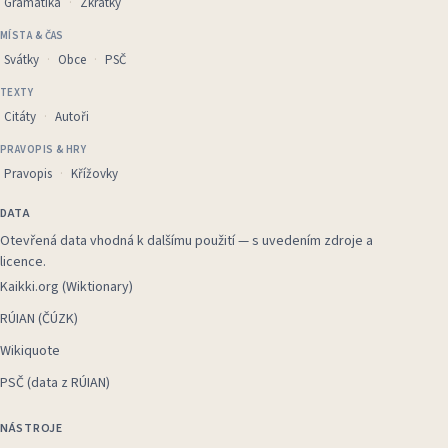
Gramatika
Zkratky
MÍSTA & ČAS
Svátky
Obce
PSČ
TEXTY
Citáty
Autoři
PRAVOPIS & HRY
Pravopis
Křížovky
DATA
Otevřená data vhodná k dalšímu použití — s uvedením zdroje a
licence.
Kaikki.org (Wiktionary)
RÚIAN (ČÚZK)
Wikiquote
PSČ (data z RÚIAN)
NÁSTROJE