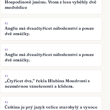
Hospodinově jménu. Vtom z lesa vyběhly dvě
medvědice
42
Anglie má dvaačtyřicet náboženství a pouze
dvě omáčky.
42
Anglie má dvaačtyřicet náboženství a pouze
dvě omáčky.
42
„Čtyřicet dva,“ řekla Hlubina Moudrosti s
nezměrnou vznešeností a klidem.
42
Čeština je prý jazyk velice starobylý a vysoce