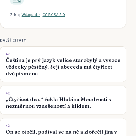
—
42
Zdroj:
Wikiquote
·
CC BY-SA 3.0
DALŠÍ CITÁTY
42
Čeština je prý jazyk velice starobylý a vysoce
vědecky pěstěný. Její abeceda má čtyřicet
dvě písmena
42
„Čtyřicet dva,“ řekla Hlubina Moudrosti s
nezměrnou vznešeností a klidem.
42
On se otočil, podíval se na ně a zlořečil jim v