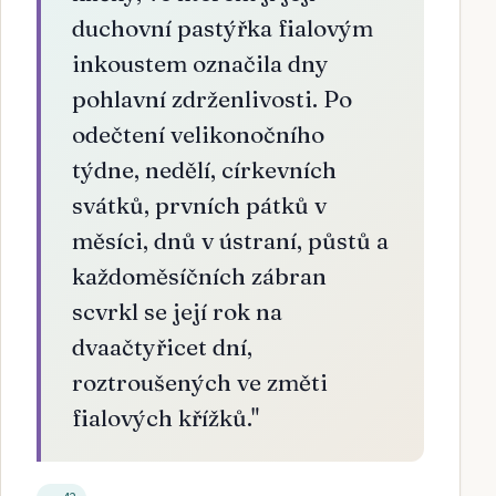
duchovní pastýřka fialovým
inkoustem označila dny
pohlavní zdrženlivosti. Po
odečtení velikonočního
týdne, nedělí, církevních
svátků, prvních pátků v
měsíci, dnů v ústraní, půstů a
každoměsíčních zábran
scvrkl se její rok na
dvaačtyřicet dní,
roztroušených ve změti
fialových křížků.
"