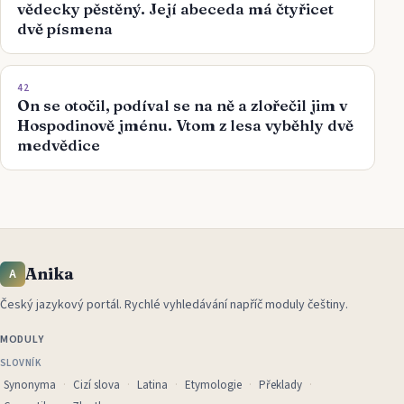
vědecky pěstěný. Její abeceda má čtyřicet
dvě písmena
42
On se otočil, podíval se na ně a zlořečil jim v
Hospodinově jménu. Vtom z lesa vyběhly dvě
medvědice
Anika
A
Český jazykový portál
.
Rychlé vyhledávání napříč moduly češtiny.
MODULY
SLOVNÍK
Synonyma
Cizí slova
Latina
Etymologie
Překlady