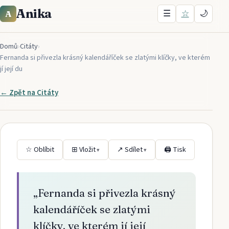
Anika
☰
☆
🌙
A
Domů
›
Citáty
›
Fernanda si přivezla krásný kalendáříček se zlatými klíčky, ve kterém
jí její du
← Zpět na
Citáty
☆ Oblíbit
⊞ Vložit
↗ Sdílet
🖨 Tisk
▾
▾
„
Fernanda si přivezla krásný
kalendáříček se zlatými
klíčky, ve kterém jí její