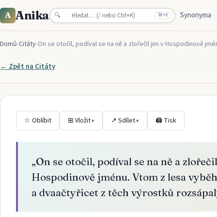
Anika
Synonyma
A
🔍
⌘
+K
Domů
›
Citáty
›
On se otočil, podíval se na ně a zlořečil jim v Hospodinově jmé
← Zpět na
Citáty
☆ Oblíbit
⊞ Vložit
↗ Sdílet
🖨 Tisk
▾
▾
„
On se otočil, podíval se na ně a zlořeči
Hospodinově jménu. Vtom z lesa vyběh
a dvaačtyřicet z těch výrostků rozsápal