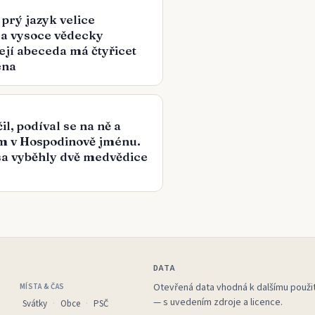
 prý jazyk velice
 a vysoce vědecky
Její abeceda má čtyřicet
ena
il, podíval se na ně a
jim v Hospodinově jménu.
sa vyběhly dvě medvědice
DATA
Otevřená data vhodná k dalšímu použit
MÍSTA & ČAS
— s uvedením zdroje a licence.
Svátky
Obce
PSČ