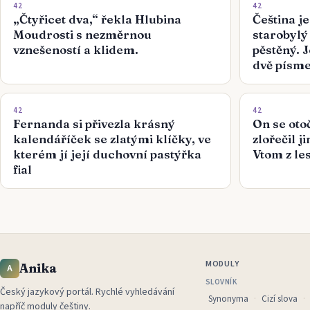
42
42
„Čtyřicet dva,“ řekla Hlubina
Čeština je
Moudrosti s nezměrnou
starobylý
vznešeností a klidem.
pěstěný. 
dvě písm
42
42
Fernanda si přivezla krásný
On se otoč
kalendáříček se zlatými klíčky, ve
zlořečil 
kterém jí její duchovní pastýřka
Vtom z le
fial
MODULY
Anika
A
SLOVNÍK
Český jazykový portál
.
Rychlé vyhledávání
Synonyma
Cizí slova
napříč moduly češtiny.