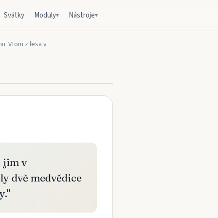
Svátky
Moduly
Nástroje
▾
▾
nu. Vtom z lesa v
l jim v
ly dvě medvědice
y.
"