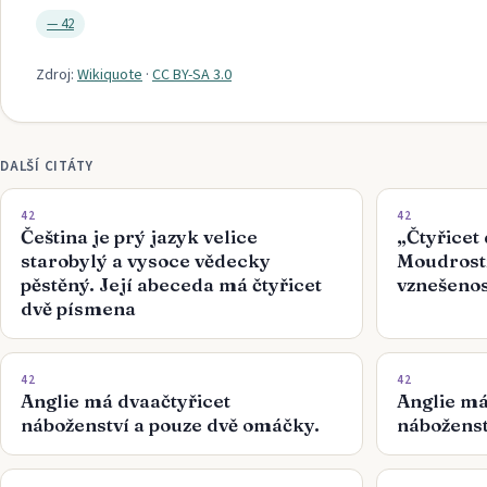
—
42
Zdroj:
Wikiquote
·
CC BY-SA 3.0
DALŠÍ CITÁTY
42
42
Čeština je prý jazyk velice
„Čtyřicet
starobylý a vysoce vědecky
Moudrost
pěstěný. Její abeceda má čtyřicet
vznešenos
dvě písmena
42
42
Anglie má dvaačtyřicet
Anglie má
náboženství a pouze dvě omáčky.
náboženst