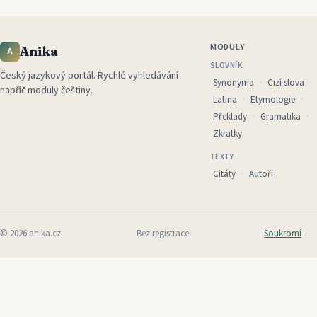
MODULY
Anika
A
SLOVNÍK
Český jazykový portál
.
Rychlé vyhledávání
Synonyma
Cizí slova
napříč moduly češtiny.
Latina
Etymologie
Překlady
Gramatika
Zkratky
TEXTY
Citáty
Autoři
©
2026
anika.cz
Bez registrace
Soukromí