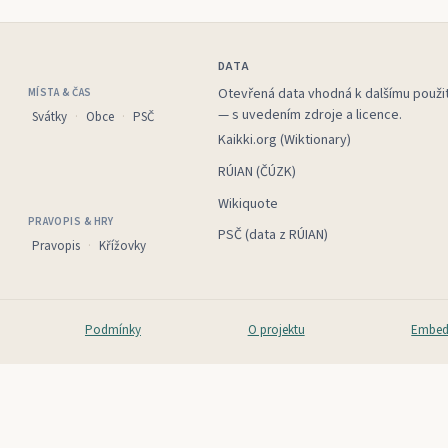
DATA
Otevřená data vhodná k dalšímu použit
MÍSTA & ČAS
— s uvedením zdroje a licence.
Svátky
Obce
PSČ
Kaikki.org (Wiktionary)
RÚIAN (ČÚZK)
Wikiquote
PRAVOPIS & HRY
PSČ (data z RÚIAN)
Pravopis
Křížovky
Podmínky
O projektu
Embed