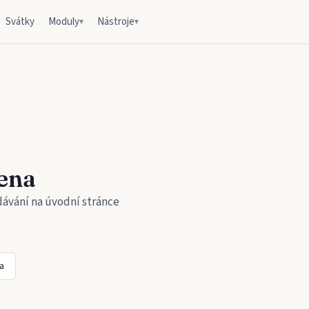
Svátky
Moduly
Nástroje
▾
▾
ena
dávání na úvodní stránce
a