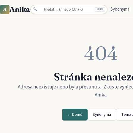
Anika
Synonyma
A
🔍
⌘
+K
404
Stránka nenalez
Adresa neexistuje nebo byla přesunuta. Zkuste vyhle
Anika
.
← Domů
Synonyma
Témat