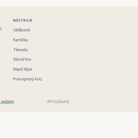
NÁSTROJE
í
Oblíbené
Kartičky
Témata
Slovní hra
Napiš lépe
Pravopisný kvíz
 widgety
API (výzkum)