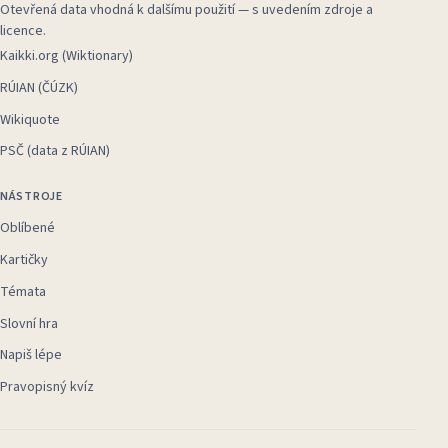
Otevřená data vhodná k dalšímu použití — s uvedením zdroje a
licence.
Kaikki.org (Wiktionary)
RÚIAN (ČÚZK)
Wikiquote
PSČ (data z RÚIAN)
NÁSTROJE
Oblíbené
Kartičky
Témata
Slovní hra
Napiš lépe
Pravopisný kvíz