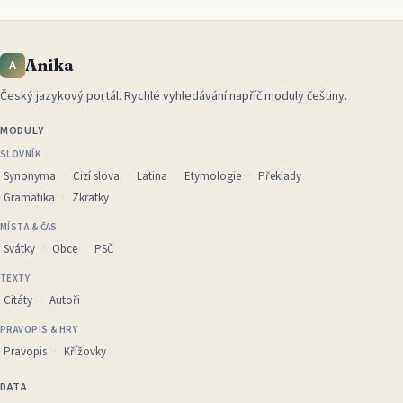
Anika
A
Český jazykový portál
.
Rychlé vyhledávání napříč moduly češtiny.
MODULY
SLOVNÍK
Synonyma
Cizí slova
Latina
Etymologie
Překlady
Gramatika
Zkratky
MÍSTA & ČAS
Svátky
Obce
PSČ
TEXTY
Citáty
Autoři
PRAVOPIS & HRY
Pravopis
Křížovky
DATA