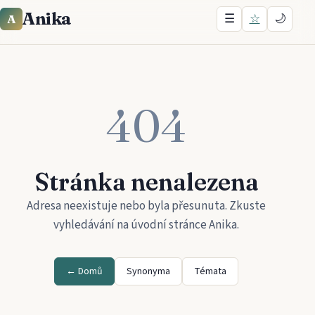
Anika
☰
☆
🌙
A
404
Stránka nenalezena
Adresa neexistuje nebo byla přesunuta. Zkuste
vyhledávání na úvodní stránce
Anika
.
← Domů
Synonyma
Témata