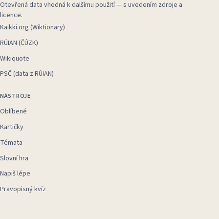
Otevřená data vhodná k dalšímu použití — s uvedením zdroje a
licence.
Kaikki.org (Wiktionary)
RÚIAN (ČÚZK)
Wikiquote
PSČ (data z RÚIAN)
NÁSTROJE
Oblíbené
Kartičky
Témata
Slovní hra
Napiš lépe
Pravopisný kvíz