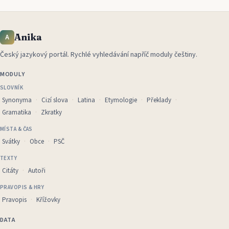
Anika
A
Český jazykový portál
.
Rychlé vyhledávání napříč moduly češtiny.
MODULY
SLOVNÍK
Synonyma
Cizí slova
Latina
Etymologie
Překlady
Gramatika
Zkratky
MÍSTA & ČAS
Svátky
Obce
PSČ
TEXTY
Citáty
Autoři
PRAVOPIS & HRY
Pravopis
Křížovky
DATA