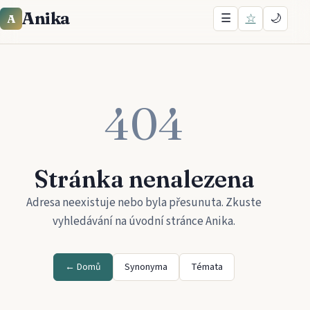
Anika
☰
☆
🌙
A
404
Stránka nenalezena
Adresa neexistuje nebo byla přesunuta. Zkuste
vyhledávání na úvodní stránce
Anika
.
← Domů
Synonyma
Témata