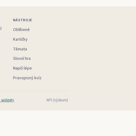
NÁSTROJE
í
Oblíbené
Kartičky
Témata
Slovní hra
Napiš lépe
Pravopisný kvíz
 widgety
API (výzkum)