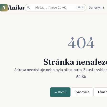
Anika
Synonyma
A
🔍
⌘
+K
404
Stránka nenalez
Adresa neexistuje nebo byla přesunuta. Zkuste vyhle
Anika
.
← Domů
Synonyma
Témat