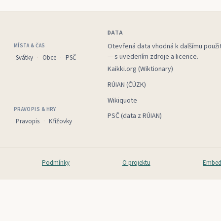
DATA
Otevřená data vhodná k dalšímu použit
MÍSTA & ČAS
— s uvedením zdroje a licence.
Svátky
Obce
PSČ
Kaikki.org (Wiktionary)
RÚIAN (ČÚZK)
Wikiquote
PRAVOPIS & HRY
PSČ (data z RÚIAN)
Pravopis
Křížovky
Podmínky
O projektu
Embed