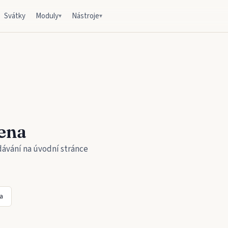
Svátky
Moduly
Nástroje
▾
▾
ena
dávání na úvodní stránce
a