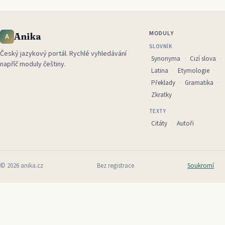
MODULY
Anika
A
SLOVNÍK
Český jazykový portál
.
Rychlé vyhledávání
Synonyma
Cizí slova
napříč moduly češtiny.
Latina
Etymologie
Překlady
Gramatika
Zkratky
TEXTY
Citáty
Autoři
©
2026
anika.cz
Bez registrace
Soukromí