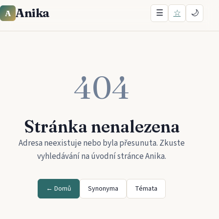
Anika
☰
☆
🌙
A
404
Stránka nenalezena
Adresa neexistuje nebo byla přesunuta. Zkuste
vyhledávání na úvodní stránce
Anika
.
← Domů
Synonyma
Témata