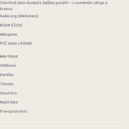
Otevřená data vhodná k dalšímu použití — s uvedením zdroje a
licence.
Kaikki.org (Wiktionary)
RÚIAN (ČÚZK)
Wikiquote
PSČ (data z RÚIAN)
NÁSTROJE
Oblíbené
Kartičky
Témata
Slovní hra
Napiš lépe
Pravopisný kvíz