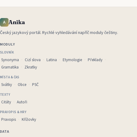
Anika
A
Český jazykový portál
.
Rychlé vyhledávání napříč moduly češtiny.
MODULY
SLOVNÍK
Synonyma
Cizí slova
Latina
Etymologie
Překlady
Gramatika
Zkratky
MÍSTA & ČAS
Svátky
Obce
PSČ
TEXTY
Citáty
Autoři
PRAVOPIS & HRY
Pravopis
Křížovky
DATA