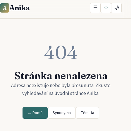
Anika
☰
☆
🌙
A
404
Stránka nenalezena
Adresa neexistuje nebo byla přesunuta. Zkuste
vyhledávání na úvodní stránce
Anika
.
← Domů
Synonyma
Témata