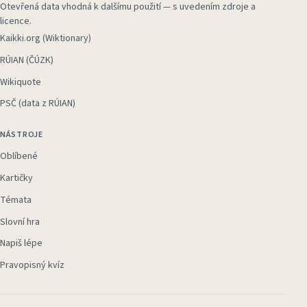
Otevřená data vhodná k dalšímu použití — s uvedením zdroje a
licence.
Kaikki.org (Wiktionary)
RÚIAN (ČÚZK)
Wikiquote
PSČ (data z RÚIAN)
NÁSTROJE
Oblíbené
Kartičky
Témata
Slovní hra
Napiš lépe
Pravopisný kvíz