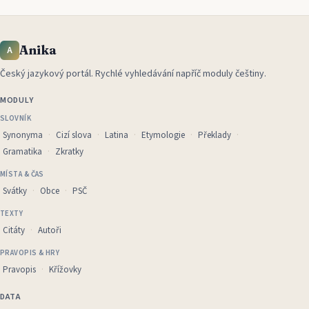
Anika
A
Český jazykový portál
.
Rychlé vyhledávání napříč moduly češtiny.
MODULY
SLOVNÍK
Synonyma
Cizí slova
Latina
Etymologie
Překlady
Gramatika
Zkratky
MÍSTA & ČAS
Svátky
Obce
PSČ
TEXTY
Citáty
Autoři
PRAVOPIS & HRY
Pravopis
Křížovky
DATA