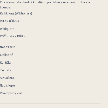
Otevřená data vhodná k dalšímu použití — s uvedením zdroje a
licence.
Kaikki.org (Wiktionary)
RÚIAN (ČÚZK)
Wikiquote
PSČ (data z RÚIAN)
NÁSTROJE
Oblíbené
Kartičky
Témata
Slovní hra
Napiš lépe
Pravopisný kvíz