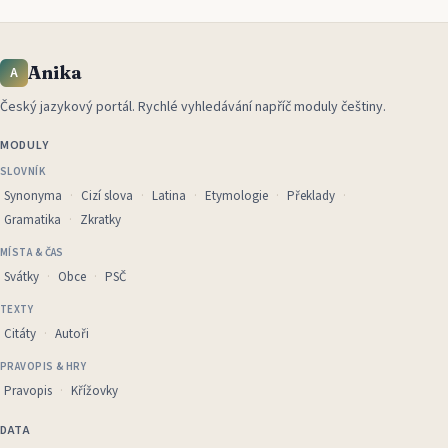
Anika
A
Český jazykový portál
.
Rychlé vyhledávání napříč moduly češtiny.
MODULY
SLOVNÍK
Synonyma
Cizí slova
Latina
Etymologie
Překlady
Gramatika
Zkratky
MÍSTA & ČAS
Svátky
Obce
PSČ
TEXTY
Citáty
Autoři
PRAVOPIS & HRY
Pravopis
Křížovky
DATA