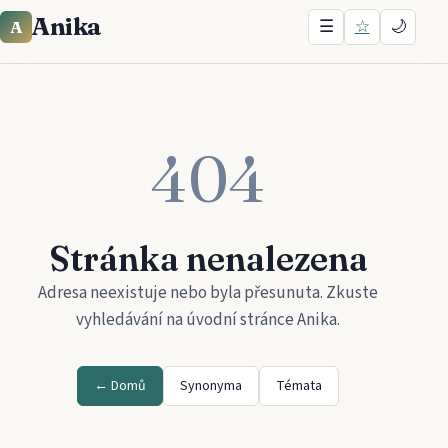
Anika
☰
☆
🌙
A
404
Stránka nenalezena
Adresa neexistuje nebo byla přesunuta. Zkuste
vyhledávání na úvodní stránce
Anika
.
← Domů
Synonyma
Témata