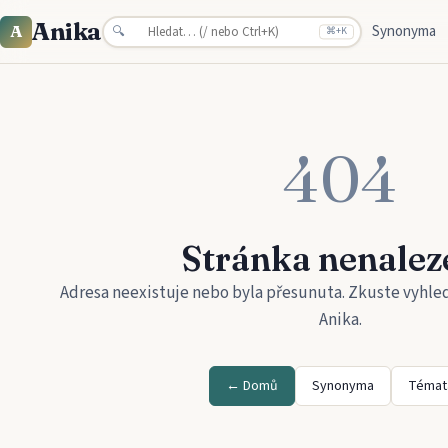
Anika
Synonyma
A
🔍
⌘
+K
404
Stránka nenalez
Adresa neexistuje nebo byla přesunuta. Zkuste vyhle
Anika
.
← Domů
Synonyma
Témat