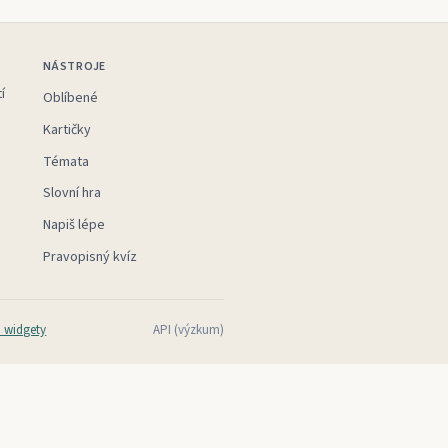
NÁSTROJE
í
Oblíbené
Kartičky
Témata
Slovní hra
Napiš lépe
Pravopisný kvíz
 widgety
API (výzkum)