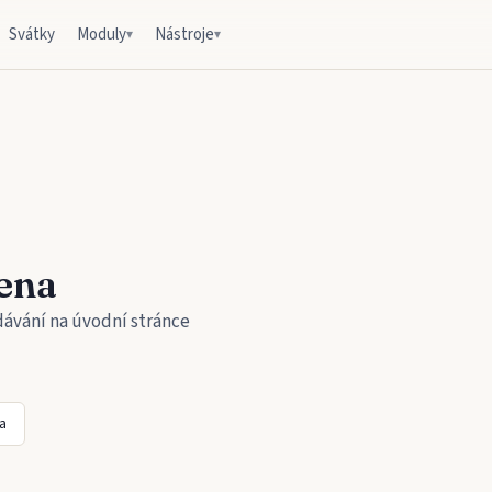
Svátky
Moduly
Nástroje
▾
▾
ena
dávání na úvodní stránce
a