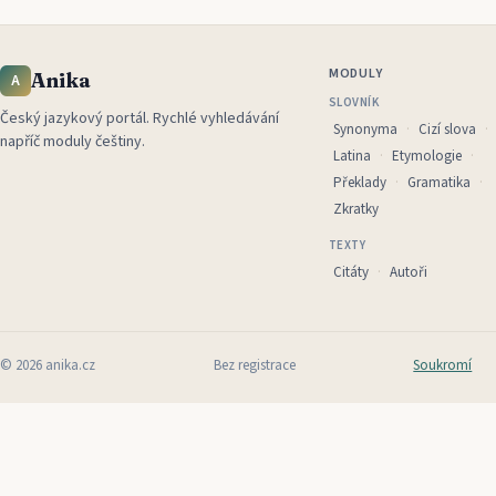
MODULY
Anika
A
SLOVNÍK
Český jazykový portál
.
Rychlé vyhledávání
Synonyma
Cizí slova
napříč moduly češtiny.
Latina
Etymologie
Překlady
Gramatika
Zkratky
TEXTY
Citáty
Autoři
©
2026
anika.cz
Bez registrace
Soukromí