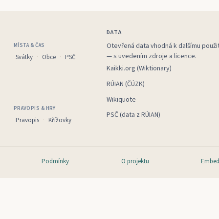
DATA
Otevřená data vhodná k dalšímu použit
MÍSTA & ČAS
— s uvedením zdroje a licence.
Svátky
Obce
PSČ
Kaikki.org (Wiktionary)
RÚIAN (ČÚZK)
Wikiquote
PRAVOPIS & HRY
PSČ (data z RÚIAN)
Pravopis
Křížovky
Podmínky
O projektu
Embed