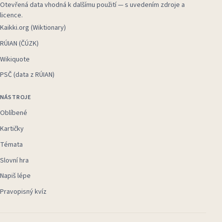
Otevřená data vhodná k dalšímu použití — s uvedením zdroje a
licence.
Kaikki.org (Wiktionary)
RÚIAN (ČÚZK)
Wikiquote
PSČ (data z RÚIAN)
NÁSTROJE
Oblíbené
Kartičky
Témata
Slovní hra
Napiš lépe
Pravopisný kvíz