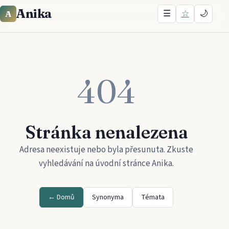
Anika
☰
☆
🌙
A
404
Stránka nenalezena
Adresa neexistuje nebo byla přesunuta. Zkuste
vyhledávání na úvodní stránce
Anika
.
← Domů
Synonyma
Témata