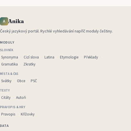
Anika
A
Český jazykový portál
.
Rychlé vyhledávání napříč moduly češtiny.
MODULY
SLOVNÍK
Synonyma
Cizí slova
Latina
Etymologie
Překlady
Gramatika
Zkratky
MÍSTA & ČAS
Svátky
Obce
PSČ
TEXTY
Citáty
Autoři
PRAVOPIS & HRY
Pravopis
Křížovky
DATA