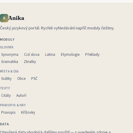
Anika
A
Český jazykový portál
.
Rychlé vyhledávání napříč moduly češtiny.
MODULY
SLOVNÍK
Synonyma
Cizí slova
Latina
Etymologie
Překlady
Gramatika
Zkratky
MÍSTA & ČAS
Svátky
Obce
PSČ
TEXTY
Citáty
Autoři
PRAVOPIS & HRY
Pravopis
Křížovky
DATA
Otevřená data vhodná k dalšímu použití — s uvedením zdroje a