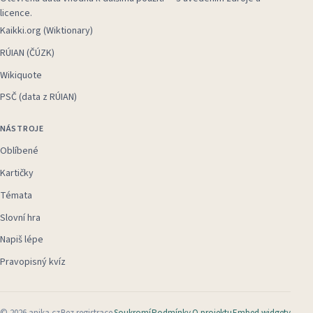
licence.
Kaikki.org (Wiktionary)
RÚIAN (ČÚZK)
Wikiquote
PSČ (data z RÚIAN)
NÁSTROJE
Oblíbené
Kartičky
Témata
Slovní hra
Napiš lépe
Pravopisný kvíz
©
2026
anika.cz
Bez registrace
Soukromí
Podmínky
O projektu
Embed widgety