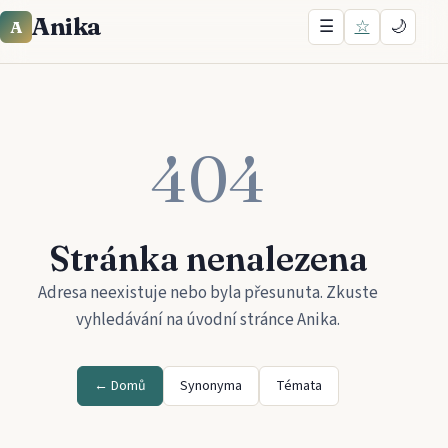
Anika
☰
☆
🌙
A
404
Stránka nenalezena
Adresa neexistuje nebo byla přesunuta. Zkuste
vyhledávání na úvodní stránce
Anika
.
← Domů
Synonyma
Témata