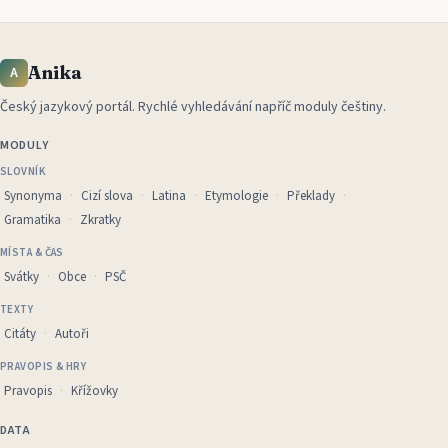
Anika
A
Český jazykový portál
.
Rychlé vyhledávání napříč moduly češtiny.
MODULY
SLOVNÍK
Synonyma
Cizí slova
Latina
Etymologie
Překlady
Gramatika
Zkratky
MÍSTA & ČAS
Svátky
Obce
PSČ
TEXTY
Citáty
Autoři
PRAVOPIS & HRY
Pravopis
Křížovky
DATA