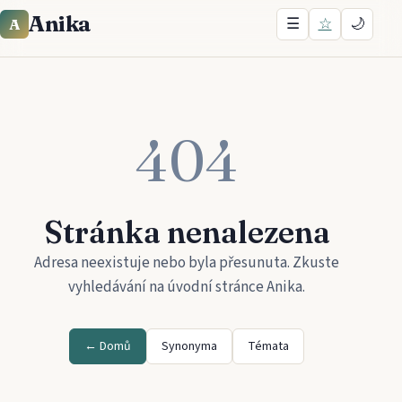
Anika
☰
☆
🌙
A
404
Stránka nenalezena
Adresa neexistuje nebo byla přesunuta. Zkuste
vyhledávání na úvodní stránce
Anika
.
← Domů
Synonyma
Témata