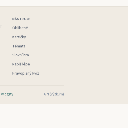
NÁSTROJE
í
Oblíbené
Kartičky
Témata
Slovní hra
Napiš lépe
Pravopisný kvíz
 widgety
API (výzkum)