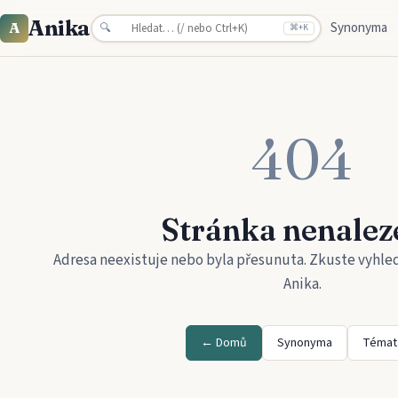
Anika
Synonyma
A
🔍
⌘
+K
404
Stránka nenalez
Adresa neexistuje nebo byla přesunuta. Zkuste vyhle
Anika
.
← Domů
Synonyma
Témat