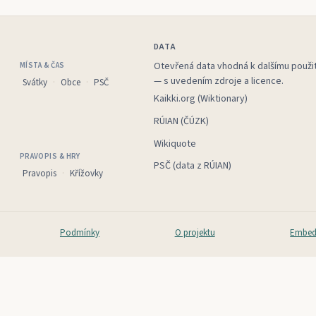
DATA
Otevřená data vhodná k dalšímu použit
MÍSTA & ČAS
— s uvedením zdroje a licence.
Svátky
Obce
PSČ
Kaikki.org (Wiktionary)
RÚIAN (ČÚZK)
Wikiquote
PRAVOPIS & HRY
PSČ (data z RÚIAN)
Pravopis
Křížovky
Podmínky
O projektu
Embed