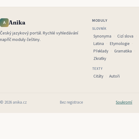
MODULY
Anika
A
SLOVNÍK
Český jazykový portál
.
Rychlé vyhledávání
Synonyma
Cizí slova
napříč moduly češtiny.
Latina
Etymologie
Překlady
Gramatika
Zkratky
TEXTY
Citáty
Autoři
©
2026
anika.cz
Bez registrace
Soukromí