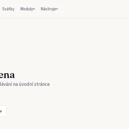
Svátky
Moduly
Nástroje
▾
▾
ena
dávání na úvodní stránce
a