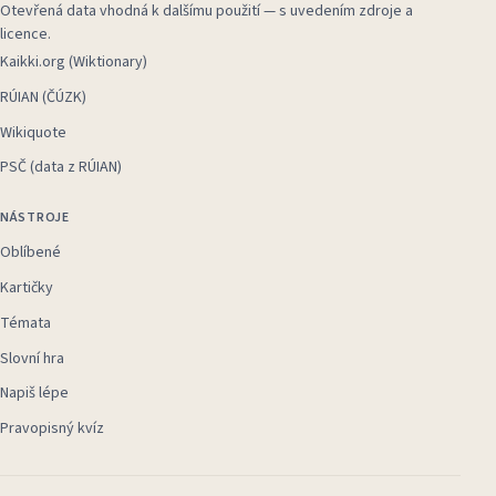
Otevřená data vhodná k dalšímu použití — s uvedením zdroje a
licence.
Kaikki.org (Wiktionary)
RÚIAN (ČÚZK)
Wikiquote
PSČ (data z RÚIAN)
NÁSTROJE
Oblíbené
Kartičky
Témata
Slovní hra
Napiš lépe
Pravopisný kvíz