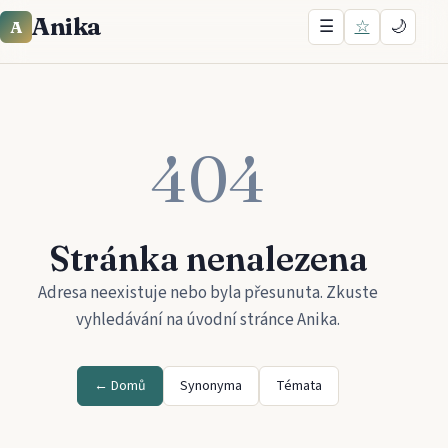
Anika
☰
☆
🌙
A
404
Stránka nenalezena
Adresa neexistuje nebo byla přesunuta. Zkuste
vyhledávání na úvodní stránce
Anika
.
← Domů
Synonyma
Témata