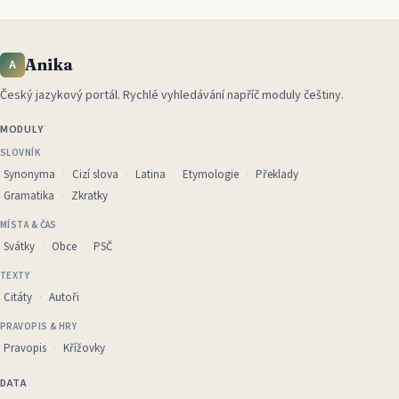
Anika
A
Český jazykový portál
.
Rychlé vyhledávání napříč moduly češtiny.
MODULY
SLOVNÍK
Synonyma
Cizí slova
Latina
Etymologie
Překlady
Gramatika
Zkratky
MÍSTA & ČAS
Svátky
Obce
PSČ
TEXTY
Citáty
Autoři
PRAVOPIS & HRY
Pravopis
Křížovky
DATA