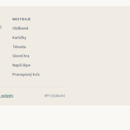
NÁSTROJE
í
Oblíbené
Kartičky
Témata
Slovní hra
Napiš lépe
Pravopisný kvíz
 widgety
API (výzkum)