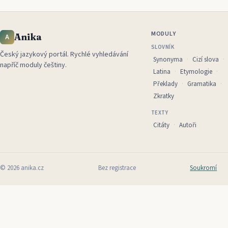
MODULY
Anika
A
SLOVNÍK
Český jazykový portál
.
Rychlé vyhledávání
Synonyma
Cizí slova
napříč moduly češtiny.
Latina
Etymologie
Překlady
Gramatika
Zkratky
TEXTY
Citáty
Autoři
©
2026
anika.cz
Bez registrace
Soukromí