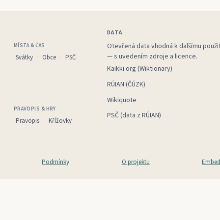
DATA
Otevřená data vhodná k dalšímu použit
MÍSTA & ČAS
— s uvedením zdroje a licence.
Svátky
Obce
PSČ
Kaikki.org (Wiktionary)
RÚIAN (ČÚZK)
Wikiquote
PRAVOPIS & HRY
PSČ (data z RÚIAN)
Pravopis
Křížovky
Podmínky
O projektu
Embed