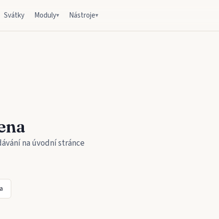
Svátky
Moduly
Nástroje
▾
▾
ena
dávání na úvodní stránce
a