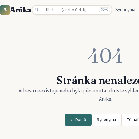
Anika
Synonyma
A
🔍
⌘
+K
404
Stránka nenalez
Adresa neexistuje nebo byla přesunuta. Zkuste vyhle
Anika
.
← Domů
Synonyma
Témat