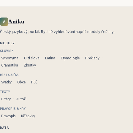
Anika
A
Český jazykový portál
.
Rychlé vyhledávání napříč moduly češtiny.
MODULY
SLOVNÍK
Synonyma
Cizí slova
Latina
Etymologie
Překlady
Gramatika
Zkratky
MÍSTA & ČAS
Svátky
Obce
PSČ
TEXTY
Citáty
Autoři
PRAVOPIS & HRY
Pravopis
Křížovky
DATA