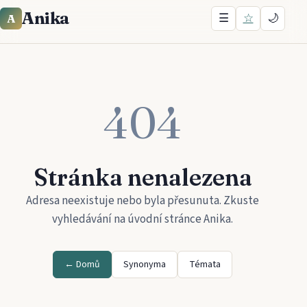
Anika
☰
☆
🌙
A
404
Stránka nenalezena
Adresa neexistuje nebo byla přesunuta. Zkuste
vyhledávání na úvodní stránce
Anika
.
← Domů
Synonyma
Témata