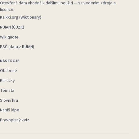
Otevřená data vhodná k dalšímu použití — s uvedením zdroje a
licence.
Kaikki.org (Wiktionary)
RÚIAN (ČÚZK)
Wikiquote
PSČ (data z RÚIAN)
NÁSTROJE
Oblíbené
Kartičky
Témata
Slovní hra
Napiš lépe
Pravopisný kvíz