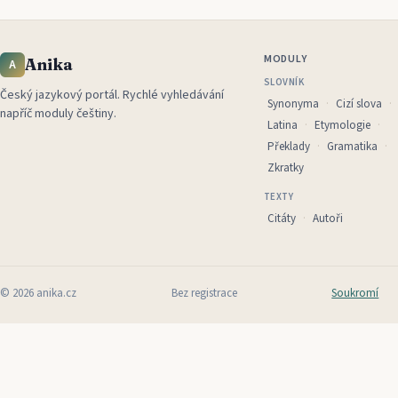
MODULY
Anika
A
SLOVNÍK
Český jazykový portál
.
Rychlé vyhledávání
Synonyma
Cizí slova
napříč moduly češtiny.
Latina
Etymologie
Překlady
Gramatika
Zkratky
TEXTY
Citáty
Autoři
©
2026
anika.cz
Bez registrace
Soukromí