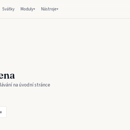
Svátky
Moduly
Nástroje
▾
▾
ena
dávání na úvodní stránce
a