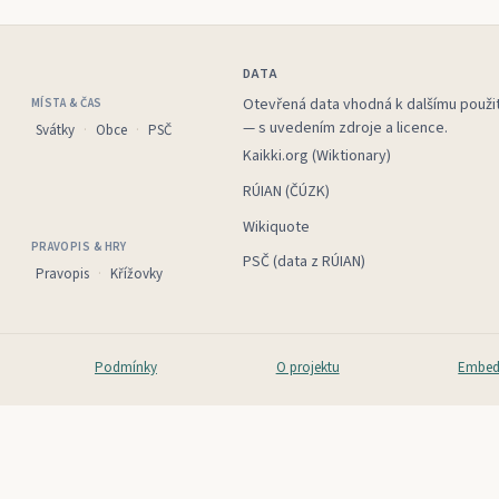
DATA
Otevřená data vhodná k dalšímu použit
MÍSTA & ČAS
— s uvedením zdroje a licence.
Svátky
Obce
PSČ
Kaikki.org (Wiktionary)
RÚIAN (ČÚZK)
Wikiquote
PRAVOPIS & HRY
PSČ (data z RÚIAN)
Pravopis
Křížovky
Podmínky
O projektu
Embed