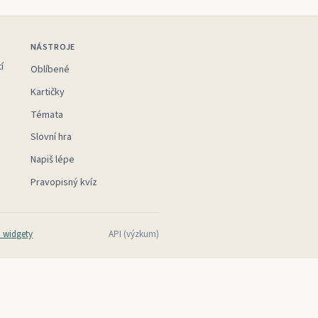
NÁSTROJE
í
Oblíbené
Kartičky
Témata
Slovní hra
Napiš lépe
Pravopisný kvíz
 widgety
API (výzkum)