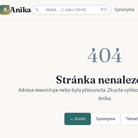
Anika
Synonyma
A
🔍
⌘
+K
404
Stránka nenalez
Adresa neexistuje nebo byla přesunuta. Zkuste vyhle
Anika
.
← Domů
Synonyma
Témat