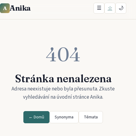
Anika
☰
☆
🌙
A
404
Stránka nenalezena
Adresa neexistuje nebo byla přesunuta. Zkuste
vyhledávání na úvodní stránce
Anika
.
← Domů
Synonyma
Témata