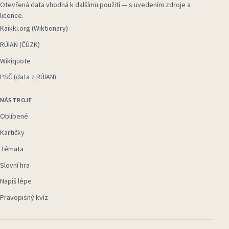
Otevřená data vhodná k dalšímu použití — s uvedením zdroje a
licence.
Kaikki.org (Wiktionary)
RÚIAN (ČÚZK)
Wikiquote
PSČ (data z RÚIAN)
NÁSTROJE
Oblíbené
Kartičky
Témata
Slovní hra
Napiš lépe
Pravopisný kvíz