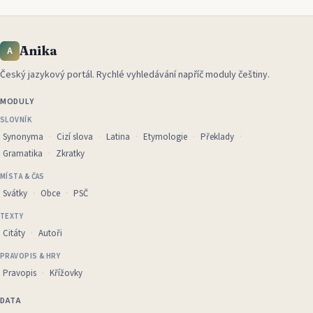
Anika
A
Český jazykový portál
.
Rychlé vyhledávání napříč moduly češtiny.
MODULY
SLOVNÍK
Synonyma
Cizí slova
Latina
Etymologie
Překlady
Gramatika
Zkratky
MÍSTA & ČAS
Svátky
Obce
PSČ
TEXTY
Citáty
Autoři
PRAVOPIS & HRY
Pravopis
Křížovky
DATA