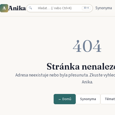
Anika
Synonyma
A
🔍
⌘
+K
404
Stránka nenalez
Adresa neexistuje nebo byla přesunuta. Zkuste vyhle
Anika
.
← Domů
Synonyma
Témat