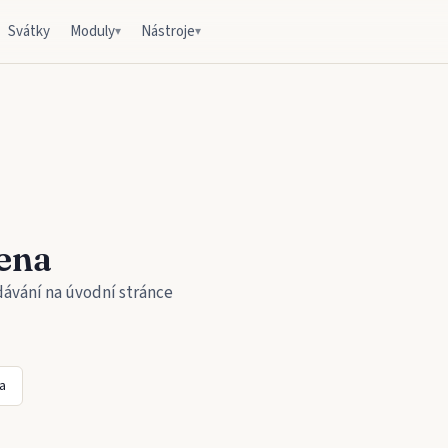
Svátky
Moduly
Nástroje
▾
▾
ena
dávání na úvodní stránce
a