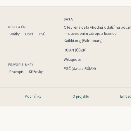
DATA
Otevřená data vhodná k dalšímu použit
MÍSTA & ČAS
— s uvedením zdroje a licence.
Svátky
Obce
PSČ
Kaikki.org (Wiktionary)
RÚIAN (ČÚZK)
Wikiquote
PRAVOPIS & HRY
PSČ (data z RÚIAN)
Pravopis
Křížovky
Podmínky
O projektu
Embed