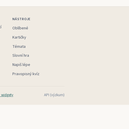
NÁSTROJE
í
Oblíbené
Kartičky
Témata
Slovní hra
Napiš lépe
Pravopisný kvíz
 widgety
API (výzkum)