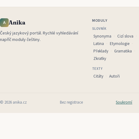
MODULY
Anika
A
SLOVNÍK
Český jazykový portál
.
Rychlé vyhledávání
Synonyma
Cizí slova
napříč moduly češtiny.
Latina
Etymologie
Překlady
Gramatika
Zkratky
TEXTY
Citáty
Autoři
©
2026
anika.cz
Bez registrace
Soukromí