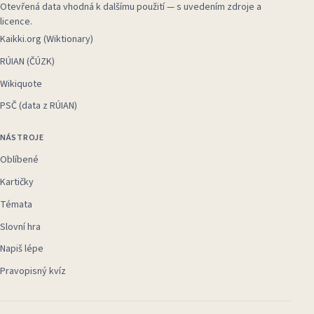
Otevřená data vhodná k dalšímu použití — s uvedením zdroje a
licence.
Kaikki.org (Wiktionary)
RÚIAN (ČÚZK)
Wikiquote
PSČ (data z RÚIAN)
NÁSTROJE
Oblíbené
Kartičky
Témata
Slovní hra
Napiš lépe
Pravopisný kvíz