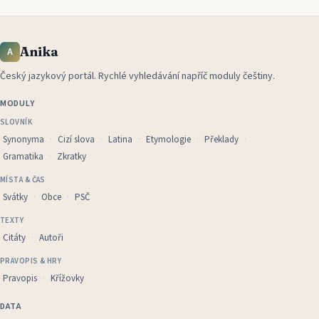
Anika
A
Český jazykový portál
.
Rychlé vyhledávání napříč moduly češtiny.
MODULY
SLOVNÍK
Synonyma
Cizí slova
Latina
Etymologie
Překlady
Gramatika
Zkratky
MÍSTA & ČAS
Svátky
Obce
PSČ
TEXTY
Citáty
Autoři
PRAVOPIS & HRY
Pravopis
Křížovky
DATA