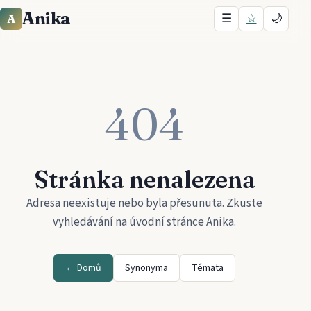
Anika
☰
☆
🌙
A
404
Stránka nenalezena
Adresa neexistuje nebo byla přesunuta. Zkuste
vyhledávání na úvodní stránce
Anika
.
← Domů
Synonyma
Témata