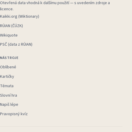
Otevřená data vhodná k dalšímu použití — s uvedením zdroje a
licence.
Kaikki.org (Wiktionary)
RÚIAN (ČÚZK)
Wikiquote
PSČ (data z RÚIAN)
NÁSTROJE
Oblíbené
Kartičky
Témata
Slovní hra
Napiš lépe
Pravopisný kvíz