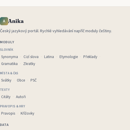
Anika
A
Český jazykový portál
.
Rychlé vyhledávání napříč moduly češtiny.
MODULY
SLOVNÍK
Synonyma
Cizí slova
Latina
Etymologie
Překlady
Gramatika
Zkratky
MÍSTA & ČAS
Svátky
Obce
PSČ
TEXTY
Citáty
Autoři
PRAVOPIS & HRY
Pravopis
Křížovky
DATA