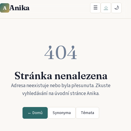
Anika
☰
☆
🌙
A
404
Stránka nenalezena
Adresa neexistuje nebo byla přesunuta. Zkuste
vyhledávání na úvodní stránce
Anika
.
← Domů
Synonyma
Témata