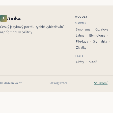
MODULY
Anika
A
SLOVNÍK
Český jazykový portál
.
Rychlé vyhledávání
Synonyma
Cizí slova
napříč moduly češtiny.
Latina
Etymologie
Překlady
Gramatika
Zkratky
TEXTY
Citáty
Autoři
©
2026
anika.cz
Bez registrace
Soukromí