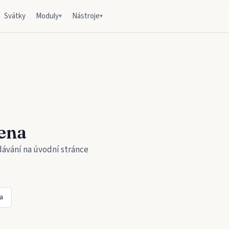
Svátky
Moduly
Nástroje
▾
▾
ena
dávání na úvodní stránce
a