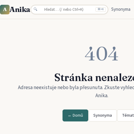
Anika
Synonyma
A
🔍
⌘
+K
404
Stránka nenalez
Adresa neexistuje nebo byla přesunuta. Zkuste vyhle
Anika
.
← Domů
Synonyma
Témat