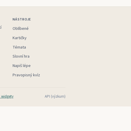
NÁSTROJE
í
Oblíbené
Kartičky
Témata
Slovní hra
Napiš lépe
Pravopisný kvíz
 widgety
API (výzkum)