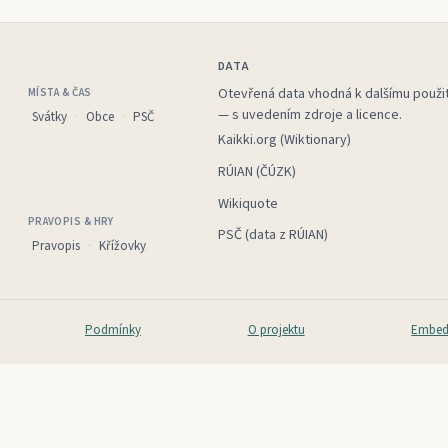
DATA
Otevřená data vhodná k dalšímu použit
MÍSTA & ČAS
— s uvedením zdroje a licence.
Svátky
Obce
PSČ
Kaikki.org (Wiktionary)
RÚIAN (ČÚZK)
Wikiquote
PRAVOPIS & HRY
PSČ (data z RÚIAN)
Pravopis
Křížovky
Podmínky
O projektu
Embed