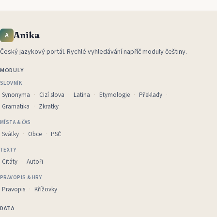
Anika
A
Český jazykový portál
.
Rychlé vyhledávání napříč moduly češtiny.
MODULY
SLOVNÍK
Synonyma
Cizí slova
Latina
Etymologie
Překlady
Gramatika
Zkratky
MÍSTA & ČAS
Svátky
Obce
PSČ
TEXTY
Citáty
Autoři
PRAVOPIS & HRY
Pravopis
Křížovky
DATA