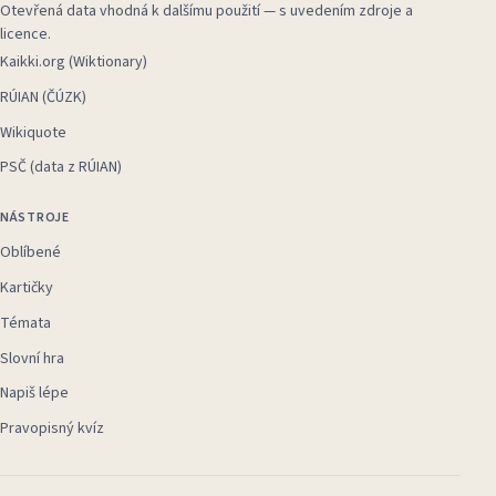
Otevřená data vhodná k dalšímu použití — s uvedením zdroje a
licence.
Kaikki.org (Wiktionary)
RÚIAN (ČÚZK)
Wikiquote
PSČ (data z RÚIAN)
NÁSTROJE
Oblíbené
Kartičky
Témata
Slovní hra
Napiš lépe
Pravopisný kvíz