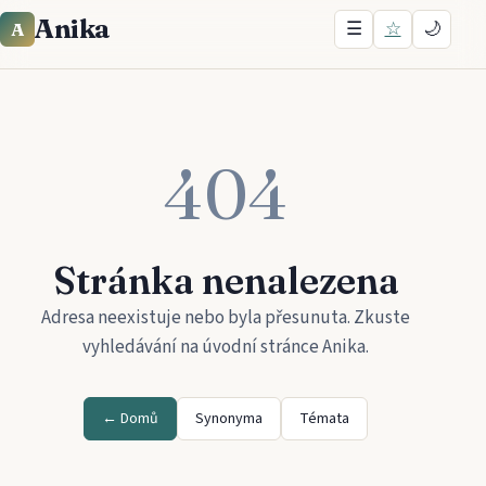
Anika
☰
☆
🌙
A
404
Stránka nenalezena
Adresa neexistuje nebo byla přesunuta. Zkuste
vyhledávání na úvodní stránce
Anika
.
← Domů
Synonyma
Témata