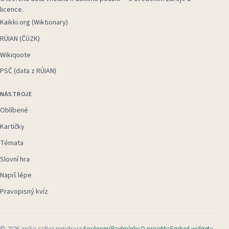
licence.
Kaikki.org (Wiktionary)
RÚIAN (ČÚZK)
Wikiquote
PSČ (data z RÚIAN)
NÁSTROJE
Oblíbené
Kartičky
Témata
Slovní hra
Napiš lépe
Pravopisný kvíz
©
2026
anika.cz
Bez registrace
Soukromí
Podmínky
O projektu
Embed widgety