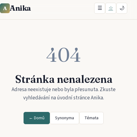
Anika
☰
☆
🌙
A
404
Stránka nenalezena
Adresa neexistuje nebo byla přesunuta. Zkuste
vyhledávání na úvodní stránce
Anika
.
← Domů
Synonyma
Témata