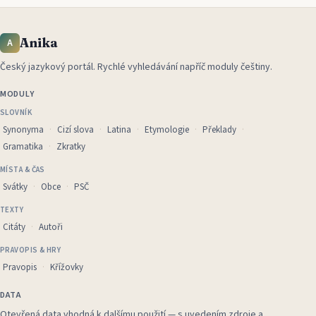
Anika
A
Český jazykový portál
.
Rychlé vyhledávání napříč moduly češtiny.
MODULY
SLOVNÍK
Synonyma
Cizí slova
Latina
Etymologie
Překlady
Gramatika
Zkratky
MÍSTA & ČAS
Svátky
Obce
PSČ
TEXTY
Citáty
Autoři
PRAVOPIS & HRY
Pravopis
Křížovky
DATA
Otevřená data vhodná k dalšímu použití — s uvedením zdroje a