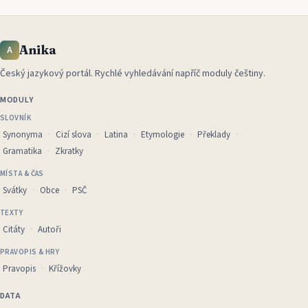
Anika
A
Český jazykový portál
.
Rychlé vyhledávání napříč moduly češtiny.
MODULY
SLOVNÍK
Synonyma
Cizí slova
Latina
Etymologie
Překlady
Gramatika
Zkratky
MÍSTA & ČAS
Svátky
Obce
PSČ
TEXTY
Citáty
Autoři
PRAVOPIS & HRY
Pravopis
Křížovky
DATA