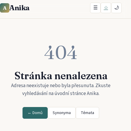
Anika
☰
☆
🌙
A
404
Stránka nenalezena
Adresa neexistuje nebo byla přesunuta. Zkuste
vyhledávání na úvodní stránce
Anika
.
← Domů
Synonyma
Témata