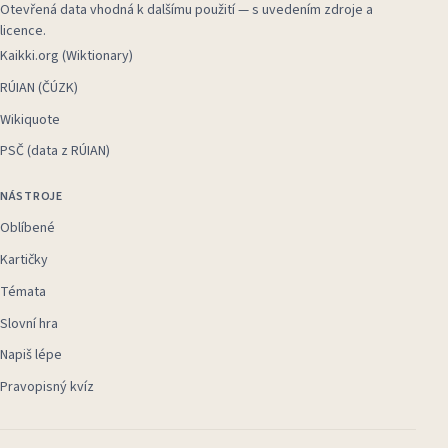
Otevřená data vhodná k dalšímu použití — s uvedením zdroje a
licence.
Kaikki.org (Wiktionary)
RÚIAN (ČÚZK)
Wikiquote
PSČ (data z RÚIAN)
NÁSTROJE
Oblíbené
Kartičky
Témata
Slovní hra
Napiš lépe
Pravopisný kvíz