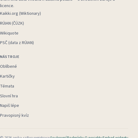
licence.
Kaikki.org (Wiktionary)
RÚIAN (ČÚZK)
Wikiquote
PSČ (data z RÚIAN)
NÁSTROJE
Oblíbené
Kartičky
Témata
Slovní hra
Napiš lépe
Pravopisný kvíz
©
2026
anika.cz
Bez registrace
Soukromí
Podmínky
O projektu
Embed widgety