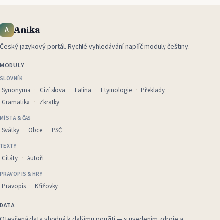
Anika
A
Český jazykový portál
.
Rychlé vyhledávání napříč moduly češtiny.
MODULY
SLOVNÍK
Synonyma
Cizí slova
Latina
Etymologie
Překlady
Gramatika
Zkratky
MÍSTA & ČAS
Svátky
Obce
PSČ
TEXTY
Citáty
Autoři
PRAVOPIS & HRY
Pravopis
Křížovky
DATA
Otevřená data vhodná k dalšímu použití — s uvedením zdroje a