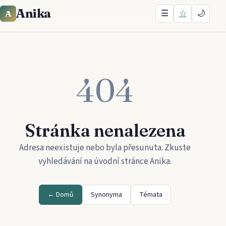
Anika
☰
☆
🌙
A
404
Stránka nenalezena
Adresa neexistuje nebo byla přesunuta. Zkuste
vyhledávání na úvodní stránce
Anika
.
← Domů
Synonyma
Témata