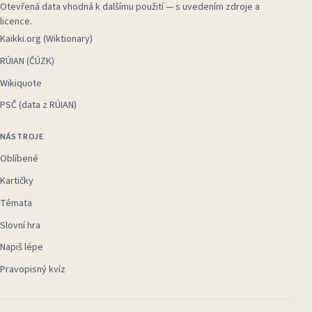
Otevřená data vhodná k dalšímu použití — s uvedením zdroje a
licence.
Kaikki.org (Wiktionary)
RÚIAN (ČÚZK)
Wikiquote
PSČ (data z RÚIAN)
NÁSTROJE
Oblíbené
Kartičky
Témata
Slovní hra
Napiš lépe
Pravopisný kvíz