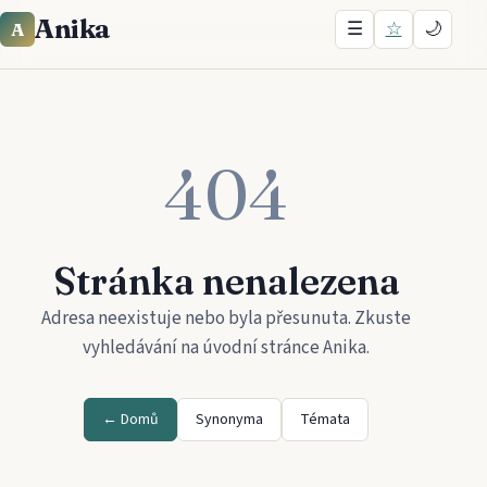
Anika
☰
☆
🌙
A
404
Stránka nenalezena
Adresa neexistuje nebo byla přesunuta. Zkuste
vyhledávání na úvodní stránce
Anika
.
← Domů
Synonyma
Témata