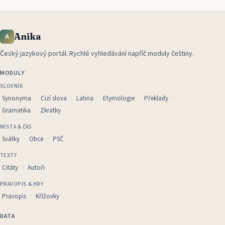
Anika
A
Český jazykový portál
.
Rychlé vyhledávání napříč moduly češtiny.
MODULY
SLOVNÍK
Synonyma
Cizí slova
Latina
Etymologie
Překlady
Gramatika
Zkratky
MÍSTA & ČAS
Svátky
Obce
PSČ
TEXTY
Citáty
Autoři
PRAVOPIS & HRY
Pravopis
Křížovky
DATA