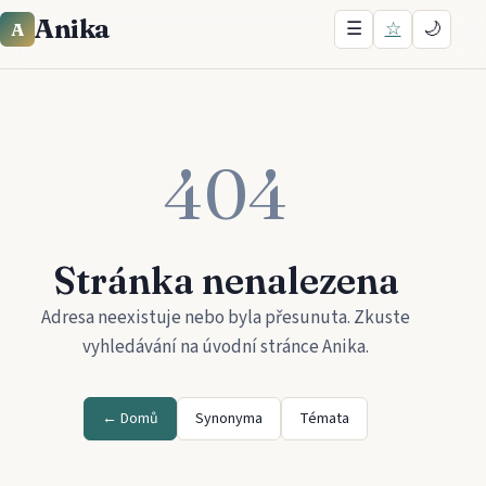
Anika
☰
☆
🌙
A
404
Stránka nenalezena
Adresa neexistuje nebo byla přesunuta. Zkuste
vyhledávání na úvodní stránce
Anika
.
← Domů
Synonyma
Témata