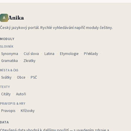
Anika
A
Český jazykový portál
.
Rychlé vyhledávání napříč moduly češtiny.
MODULY
SLOVNÍK
Synonyma
Cizí slova
Latina
Etymologie
Překlady
Gramatika
Zkratky
MÍSTA & ČAS
Svátky
Obce
PSČ
TEXTY
Citáty
Autoři
PRAVOPIS & HRY
Pravopis
Křížovky
DATA
Otevřená data vhodná k dalšímu použití — s uvedením zdroje a