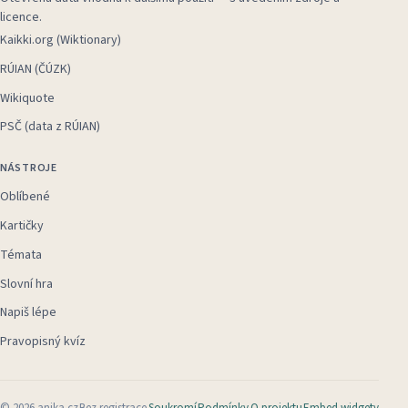
licence.
Kaikki.org (Wiktionary)
RÚIAN (ČÚZK)
Wikiquote
PSČ (data z RÚIAN)
NÁSTROJE
Oblíbené
Kartičky
Témata
Slovní hra
Napiš lépe
Pravopisný kvíz
©
2026
anika.cz
Bez registrace
Soukromí
Podmínky
O projektu
Embed widgety