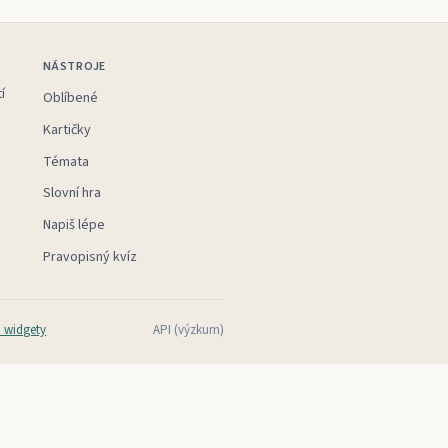
NÁSTROJE
í
Oblíbené
Kartičky
Témata
Slovní hra
Napiš lépe
Pravopisný kvíz
 widgety
API (výzkum)