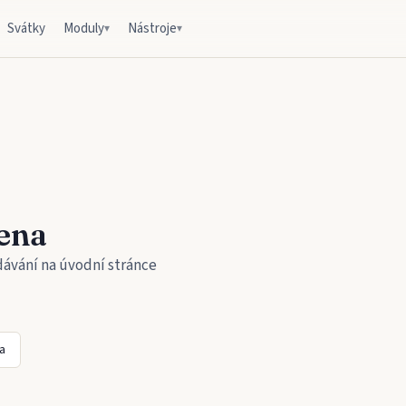
Svátky
Moduly
Nástroje
▾
▾
ena
dávání na úvodní stránce
a