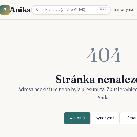
Anika
Synonyma
A
🔍
⌘
+K
404
Stránka nenalez
Adresa neexistuje nebo byla přesunuta. Zkuste vyhle
Anika
.
← Domů
Synonyma
Témat