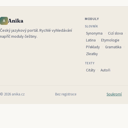
MODULY
Anika
A
SLOVNÍK
Český jazykový portál
.
Rychlé vyhledávání
Synonyma
Cizí slova
napříč moduly češtiny.
Latina
Etymologie
Překlady
Gramatika
Zkratky
TEXTY
Citáty
Autoři
©
2026
anika.cz
Bez registrace
Soukromí