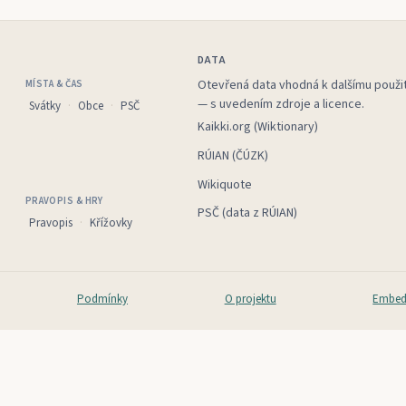
DATA
Otevřená data vhodná k dalšímu použit
MÍSTA & ČAS
— s uvedením zdroje a licence.
Svátky
Obce
PSČ
Kaikki.org (Wiktionary)
RÚIAN (ČÚZK)
Wikiquote
PRAVOPIS & HRY
PSČ (data z RÚIAN)
Pravopis
Křížovky
Podmínky
O projektu
Embed