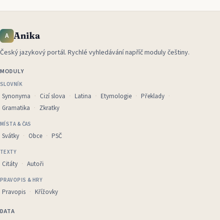
Anika
A
Český jazykový portál
.
Rychlé vyhledávání napříč moduly češtiny.
MODULY
SLOVNÍK
Synonyma
Cizí slova
Latina
Etymologie
Překlady
Gramatika
Zkratky
MÍSTA & ČAS
Svátky
Obce
PSČ
TEXTY
Citáty
Autoři
PRAVOPIS & HRY
Pravopis
Křížovky
DATA