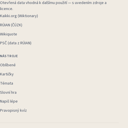
Otevřená data vhodná k dalšímu použití — s uvedením zdroje a
licence.
Kaikki.org (Wiktionary)
RÚIAN (ČÚZK)
Wikiquote
PSČ (data z RÚIAN)
NÁSTROJE
Oblíbené
Kartičky
Témata
Slovní hra
Napiš lépe
Pravopisný kvíz