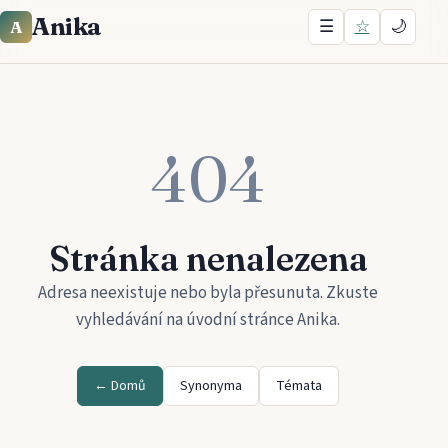
Anika
☰
☆
🌙
A
404
Stránka nenalezena
Adresa neexistuje nebo byla přesunuta. Zkuste
vyhledávání na úvodní stránce
Anika
.
← Domů
Synonyma
Témata